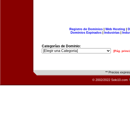
Registro de Dominios
|
Web Hosting
|
D
Dominios Expirados
|
Industrias
|
Indu
Categorías de Dominio:
[Pág. princi
** Precios expre
© 2002/2022 Solo10.com