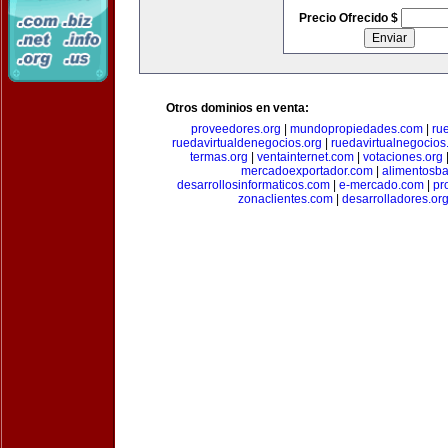
Precio Ofrecido $
Otros dominios en venta:
proveedores.org
|
mundopropiedades.com
|
ru
ruedavirtualdenegocios.org
|
ruedavirtualnegocios
termas.org
|
ventainternet.com
|
votaciones.org
mercadoexportador.com
|
alimentosb
desarrollosinformaticos.com
|
e-mercado.com
|
pr
zonaclientes.com
|
desarrolladores.or