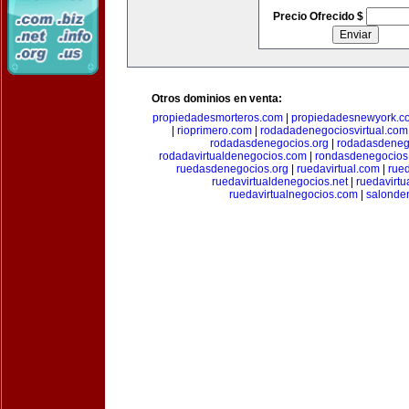
Precio Ofrecido $
Otros dominios en venta:
propiedadesmorteros.com
|
propiedadesnewyork.c
|
rioprimero.com
|
rodadadenegociosvirtual.com
rodadasdenegocios.org
|
rodadasdenego
rodadavirtualdenegocios.com
|
rondasdenegocios
ruedasdenegocios.org
|
ruedavirtual.com
|
rue
ruedavirtualdenegocios.net
|
ruedavirtu
ruedavirtualnegocios.com
|
salonde