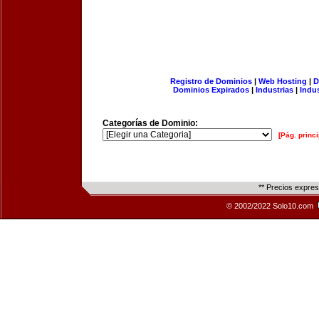
Registro de Dominios
|
Web Hosting
|
D
Dominios Expirados
|
Industrias
|
Indu
Categorías de Dominio:
[Pág. princi
** Precios expre
© 2002/2022 Solo10.com