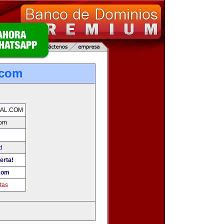
.com
AL.COM
com
d
erta!
.com
tas