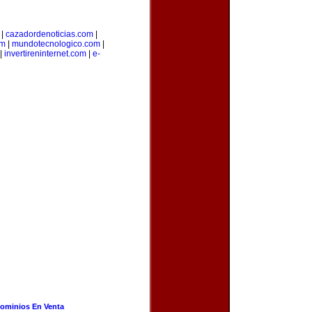
|
cazadordenoticias.com
|
om
|
mundotecnologico.com
|
|
invertireninternet.com
|
e-
ominios En Venta