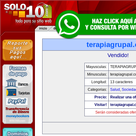
terapiagrupal
Vendido!
Mayusculas:
TERAPIAGRUP
Minusculas:
terapiagrupal.
Longitud:
13 caracteres
Categorias:
Salud
,
Socieda
Precio:
Realizar una of
Visitar!
terapiagrupal
Serán consideradas ofer