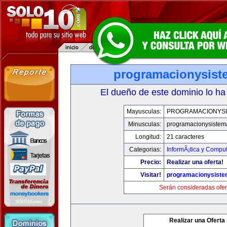
programacionysis
El dueño de este dominio lo ha
Mayusculas:
PROGRAMACIONYS
Minusculas:
programacionysistem
Longitud:
21 caracteres
Categorias:
InformÃ¡tica y Compu
Precio:
Realizar una oferta!
Visitar!
programacionysist
Serán consideradas ofer
Realizar una Oferta