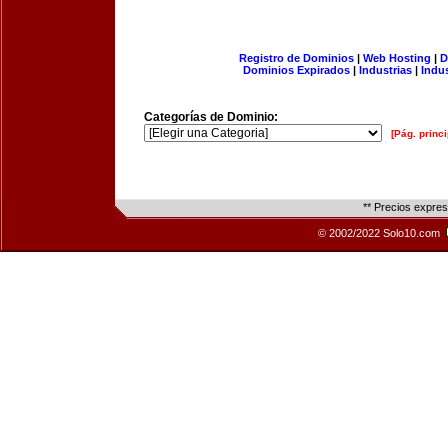
Registro de Dominios
|
Web Hosting
|
D
Dominios Expirados
|
Industrias
|
Indu
Categorías de Dominio:
[Pág. princi
** Precios expre
© 2002/2022 Solo10.com