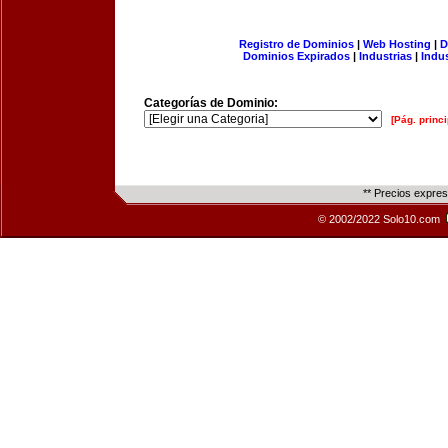
Registro de Dominios
|
Web Hosting
|
D
Dominios Expirados
|
Industrias
|
Indu
Categorías de Dominio:
[Pág. princi
** Precios expre
© 2002/2022 Solo10.com